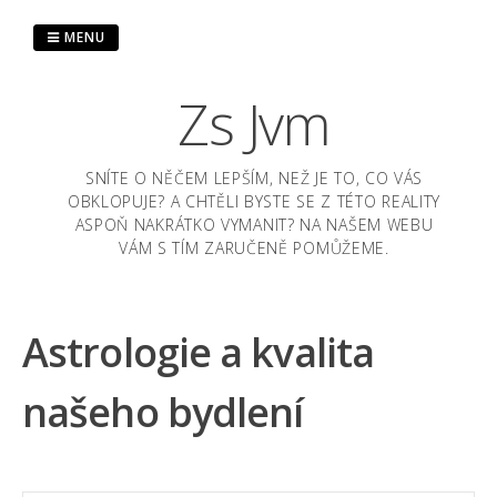
Skip
to
MENU
content
Zs Jvm
SNÍTE O NĚČEM LEPŠÍM, NEŽ JE TO, CO VÁS
OBKLOPUJE? A CHTĚLI BYSTE SE Z TÉTO REALITY
ASPOŇ NAKRÁTKO VYMANIT? NA NAŠEM WEBU
VÁM S TÍM ZARUČENĚ POMŮŽEME.
Astrologie a kvalita
našeho bydlení