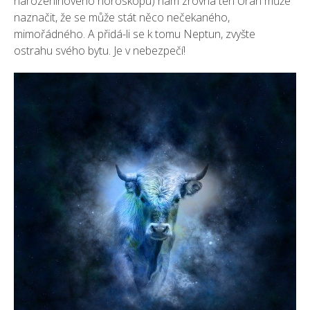
narozeninového horoskopu) nám zrovna ten Uran může
naznačit, že se může stát něco nečekaného,
mimořádného. A přidá-li se k tomu Neptun, zvyšte
ostrahu svého bytu. Je v nebezpečí!