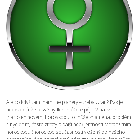
Ale co když tam mám jiné planety – třeba Uran? Pak je
nebezpečí, že o své bydlení můžete přijít. V nativním
(narozeninovém) horoskopu to může znamenat problém
s bydlením, časté ztráty a další nepříjemnosti. V tranzitním
horoskopu (horoskop současnosti vložený do našeho