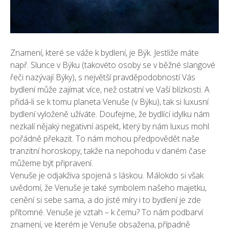
Znamení, které se váže k bydlení, je Býk. Jestliže máte
např. Slunce v Býku (takovéto osoby se v běžné slangové
řeči nazývají Býky), s největší pravděpodobností Vás
bydlení může zajímat více, než ostatní ve Vaší blízkosti. A
přidá-li se k tomu planeta Venuše (v Býku), tak si luxusní
bydlení vyloženě užíváte. Doufejme, že bydlící idylku nám
nezkalí nějaký negativní aspekt, který by nám luxus mohl
pořádně překazit. To nám mohou předpovědět naše
tranzitní horoskopy, takže na nepohodu v daném čase
můžeme být připravení.
Venuše je odjakživa spojená s láskou. Málokdo si však
uvědomí, že Venuše je také symbolem našeho majetku,
cenění si sebe sama, a do jisté míry i to bydlení je zde
přítomné. Venuše je vztah – k čemu? To nám podbarví
znamení, ve kterém je Venuše obsažena, případně