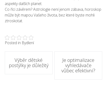
aspekty dalších planet.
Co říci závěrem? Astrologie není jenom zábava, horoskop
může být mapou Vašeho života, bez které byste mohli
ztroskotat.
Posted in
Bydlení
Post
Výběr dětské
Je optimalizace
postýlky je důležitý
vyhledávače
navigation
vůbec efektivní?