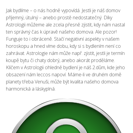
Jak bydlíme – o nás hodně vypovídá. Jestli je náš domov
příjemný, útulný – anebo prostě nedostatečný. Díky
Astrologii můžeme ale zcela přesně zjistit, kdy nám nastal
ten správný čas k úpravě našeho domova. Ale pozor!
Funguje to i obráceně. Stačí negativní aspekty v našem
horoskopu a hned víme dobu, kdy si s bydlením není co
zahrávat. Astrologie nám může např. zjistit, jestli je termín
koupě bytu či chaty dobrý, anebo akorát proděláme.
Klíčem v Astrologii ohledně bydlení je náš 2.dům, kde jeho
obsazení nám leccos napoví. Máme-li ve druhém domě
planety třeba Venuši, může být kvalita našeho domova
harmonická a láskyplná.