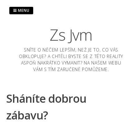
Skip
to
MENU
content
Zs Jvm
SNÍTE O NĚČEM LEPŠÍM, NEŽ JE TO, CO VÁS
OBKLOPUJE? A CHTĚLI BYSTE SE Z TÉTO REALITY
ASPOŇ NAKRÁTKO VYMANIT? NA NAŠEM WEBU
VÁM S TÍM ZARUČENĚ POMŮŽEME.
Sháníte dobrou
zábavu?