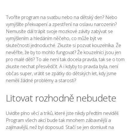
Tvoříte program na svatbu nebo na dětský den? Nebo
vymýšlíte překvapení a zpestření na oslavu narozenin?
Nemusíte dál trápit svoje mozkové závity zabývat se
vymýšlením a hledáním něčeho, co může být ve
skutečnosti jednoduché. Zkuste si pozvat
kouzelníka
. Že
nevěříte, že by to mohlo fungovat? Že kouzelníci jsou jen
pro malé děti? To ale není tak docela pravda, tak se o tom
zkuste nechat přesvědčit. A i kdyby to pravda byla, není
občas super, vrátit se zpátky do dětských let, kdy jsme
neměli žádné problémy a starosti?
Litovat rozhodně nebudete
Uvidíte plno věcí a triků, které jste nikdy předtím neviděli.
Program všech akcí bude tak mnohem zábavnější a
zajímavější, než byl doposud. Stačí se jen domluvit na