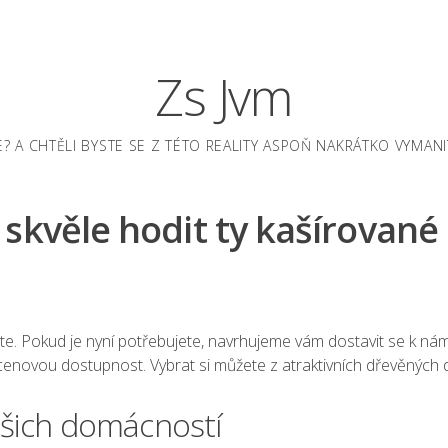
Zs Jvm
JE? A CHTĚLI BYSTE SE Z TÉTO REALITY ASPOŇ NAKRÁTKO VYM
skvěle hodit ty kašírované
. Pokud je nyní potřebujete, navrhujeme vám dostavit se k nám a 
u cenovou dostupnost. Vybrat si můžete z atraktivních dřevěnýc
ašich domácností