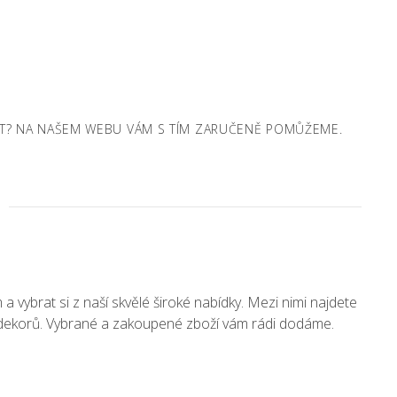
ANIT? NA NAŠEM WEBU VÁM S TÍM ZARUČENĚ POMŮŽEME.
vybrat si z naší skvělé široké nabídky. Mezi nimi najdete
h dekorů. Vybrané a zakoupené zboží vám rádi dodáme.