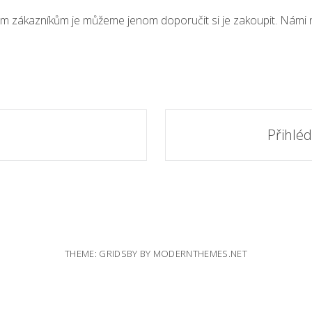
em zákazníkům je můžeme jenom doporučit si je zakoupit. Námi nab
.
Přihlé
THEME: GRIDSBY BY
MODERNTHEMES.NET