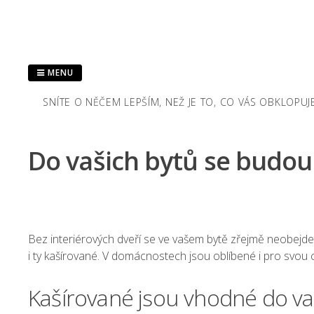
Skip
to
content
MENU
SNÍTE O NĚČEM LEPŠÍM, NEŽ JE TO, CO VÁS OBKLOPU
Do vašich bytů se budou 
Bez
interiérových dveří
se ve vašem bytě zřejmě neobejdete
i ty kašírované. V domácnostech jsou oblíbené i pro svo
Kašírované jsou vhodné do v