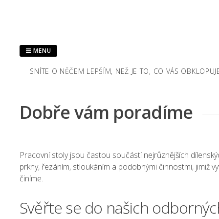
Skip
to
content
MENU
SNÍTE O NĚČEM LEPŠÍM, NEŽ JE TO, CO VÁS OBKLOPU
Dobře vám poradíme
Pracovní stoly
jsou častou součástí nejrůznějších dílenských
prkny, řezáním, stloukáním a podobnými činnostmi, jimiž vyt
činíme.
Svěřte se do našich odborný