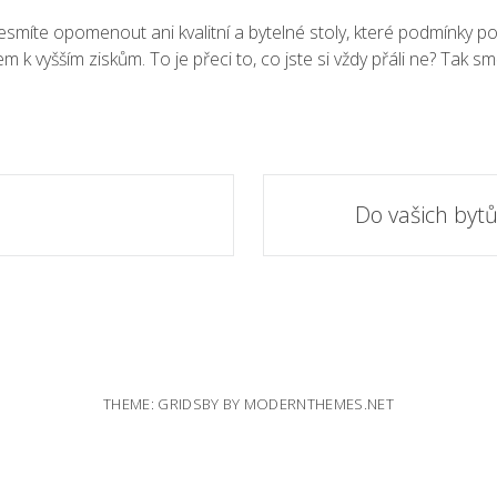
nesmíte opomenout ani kvalitní a bytelné stoly, které podmínky
yšším ziskům. To je přeci to, co jste si vždy přáli ne? Tak směl
Do vašich bytů
THEME: GRIDSBY BY
MODERNTHEMES.NET