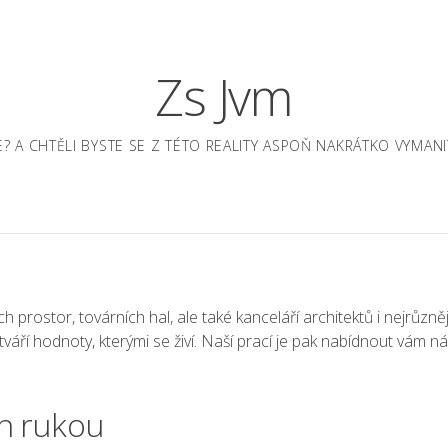
Zs Jvm
JE? A CHTĚLI BYSTE SE Z TÉTO REALITY ASPOŇ NAKRÁTKO VYM
 prostor, továrních hal, ale také kanceláří architektů i nejrůznějš
váří hodnoty, kterými se živí. Naší prací je pak nabídnout vám n
ch rukou