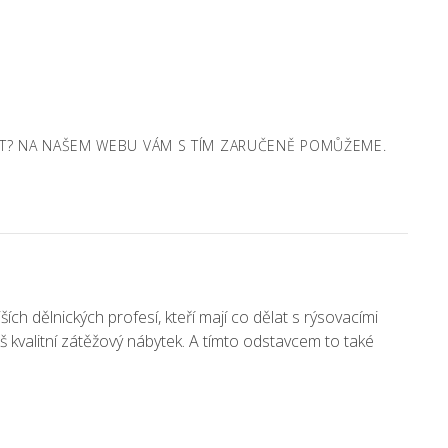
ANIT? NA NAŠEM WEBU VÁM S TÍM ZARUČENĚ POMŮŽEME.
ích dělnických profesí, kteří mají co dělat s rýsovacími
áš kvalitní zátěžový nábytek. A tímto odstavcem to také