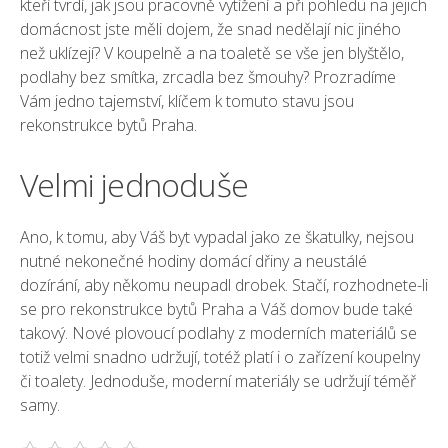
kteří tvrdí, jak jsou pracovně vytížení a při pohledu na jejich
domácnost jste měli dojem, že snad nedělají nic jiného
než uklízejí? V koupelně a na toaletě se vše jen blyštělo,
podlahy bez smítka, zrcadla bez šmouhy? Prozradíme
Vám jedno tajemství, klíčem k tomuto stavu jsou
rekonstrukce bytů Praha
.
Velmi jednoduše
Ano, k tomu, aby Váš byt vypadal jako ze škatulky, nejsou
nutné nekonečné hodiny domácí dřiny a neustálé
dozírání, aby někomu neupadl drobek. Stačí, rozhodnete-li
se pro rekonstrukce bytů Praha a Váš domov bude také
takový. Nové plovoucí podlahy z moderních materiálů se
totiž velmi snadno udržují, totéž platí i o zařízení koupelny
či toalety. Jednoduše, moderní materiály se udržují téměř
samy.