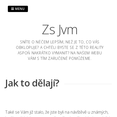
Skip
to
MENU
content
Zs Jvm
SNÍTE O NĚČEM LEPŠÍM, NEŽ JE TO, CO VÁS
OBKLOPUJE? A CHTĚLI BYSTE SE Z TÉTO REALITY
ASPOŇ NAKRÁTKO VYMANIT? NA NAŠEM WEBU
VÁM S TÍM ZARUČENĚ POMŮŽEME.
Jak to dělají?
Také se Vám již stalo, že jste byli na návštěvě u známých,