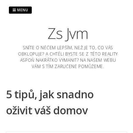
Skip
to
MENU
content
Zs Jvm
SNÍTE O NĚČEM LEPŠÍM, NEŽ JE TO, CO VÁS
OBKLOPUJE? A CHTĚLI BYSTE SE Z TÉTO REALITY
ASPOŇ NAKRÁTKO VYMANIT? NA NAŠEM WEBU
VÁM S TÍM ZARUČENĚ POMŮŽEME.
5 tipů, jak snadno
oživit váš domov