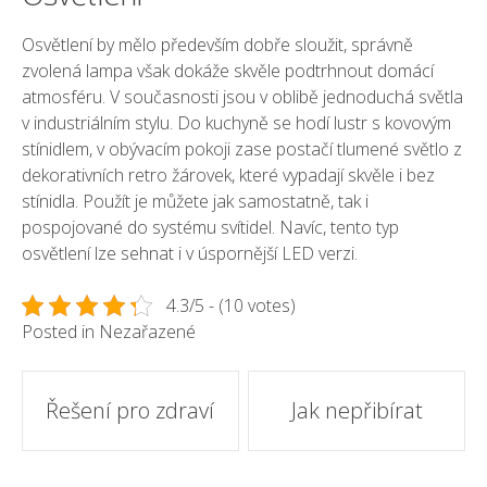
Osvětlení by mělo především dobře sloužit, správně
zvolená lampa však dokáže skvěle podtrhnout domácí
atmosféru. V současnosti jsou v oblibě jednoduchá světla
v industriálním stylu. Do kuchyně se hodí lustr s kovovým
stínidlem, v obývacím pokoji zase postačí tlumené světlo z
dekorativních retro žárovek, které vypadají skvěle i bez
stínidla. Použít je můžete jak samostatně, tak i
pospojované do systému svítidel. Navíc, tento typ
osvětlení lze sehnat i v úspornější LED verzi.
4.3/5 - (10 votes)
Posted in Nezařazené
Post
Řešení pro zdraví
Jak nepřibírat
navigation