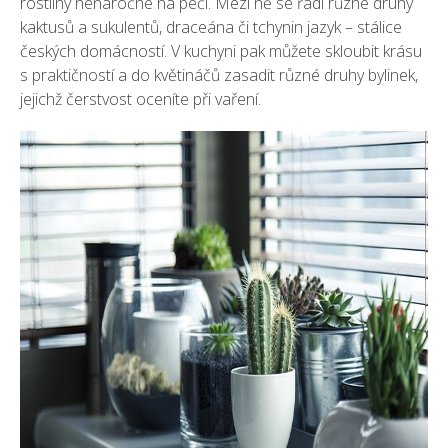
rostliny nenáročné na péči. Mezi ně se řadí různé druhy
kaktusů a sukulentů, draceána či tchynin jazyk – stálice
českých domácností. V kuchyni pak můžete skloubit krásu
s praktičností a do květináčů zasadit různé druhy bylinek,
jejichž čerstvost oceníte při vaření.