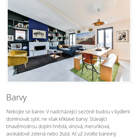
Barvy
Nebojte se barev. V nadcházející sezóně budou v bydlení
dominovat syté, ne však křiklavé barvy. Stávající
tmavěmodrou doplní hnědá, vínová, meruňková,
avokádově zelená nebo žlutá. Ať už zvolíte barevný