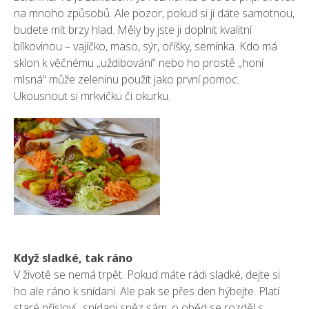
na mnoho způsobů. Ale pozor, pokud si ji dáte samotnou,
budete mít brzy hlad. Měly by jste ji doplnit kvalitní
bílkovinou – vajíčko, maso, sýr, oříšky, semínka. Kdo má
sklon k věčnému „uždibování“ nebo ho prostě „honí
mlsná“ může zeleninu použít jako první pomoc.
Ukousnout si mrkvičku či okurku.
Když sladké, tak ráno
V životě se nemá trpět. Pokud máte rádi sladké, dejte si
ho ale ráno k snídani. Ale pak se přes den hýbejte. Platí
staré přísloví „snídani sněz sám, o oběd se rozděl s