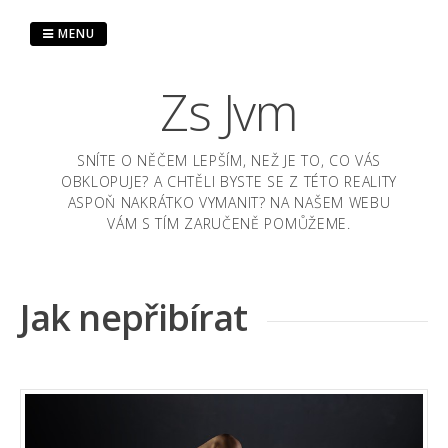
Skip
to
MENU
content
Zs Jvm
SNÍTE O NĚČEM LEPŠÍM, NEŽ JE TO, CO VÁS
OBKLOPUJE? A CHTĚLI BYSTE SE Z TÉTO REALITY
ASPOŇ NAKRÁTKO VYMANIT? NA NAŠEM WEBU
VÁM S TÍM ZARUČENĚ POMŮŽEME.
Jak nepřibírat