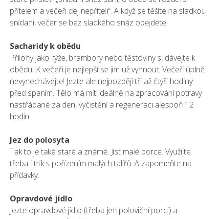
přítelem a večeři dej nepříteli“. A když se těšíte na sladkou
snídani, večer se bez sladkého snáz obejdete.
Sacharidy k obědu
Přílohy jako rýže, brambory nebo těstoviny si dávejte k
obědu. K večeři je nejlepší se jim už vyhnout. Večeři úplně
nevynechávejte! Jezte ale nejpozději tři až čtyři hodiny
před spaním. Tělo má mít ideálně na zpracování potravy
nastřádané za den, vyčistění a regeneraci alespoň 12
hodin.
Jez do polosyta
Tak to je také staré a známé. Jíst malé porce. Využijte
třeba i trik s pořízením malých talířů. A zapomeňte na
přídavky.
Opravdové jídlo
Jezte opravdové jídlo (třeba jen poloviční porci) a