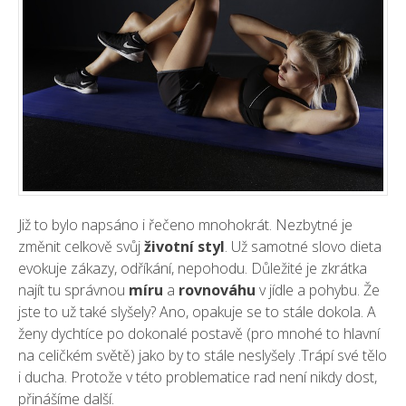
Již to bylo napsáno i řečeno mnohokrát. Nezbytné je
změnit celkově svůj
životní styl
. Už samotné slovo dieta
evokuje zákazy, odříkání, nepohodu. Důležité je zkrátka
najít tu správnou
míru
a
rovnováhu
v jídle a pohybu. Že
jste to už také slyšely? Ano, opakuje se to stále dokola. A
ženy dychtíce po dokonalé postavě (pro mnohé to hlavní
na celičkém světě) jako by to stále neslyšely .Trápí své tělo
i ducha. Protože v této problematice rad není nikdy dost,
přinášíme další.