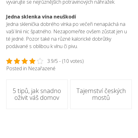
vyvarujte se nejrůznějších potravinových náhražek.
Jedna sklenka vína neuškodí
Jedna sklenička dobrého vínka po večeři nenapáchá na
vaší linii nic špatného. Nezapomeňte ovšem zůstat jen u
té jedné. Pozor také na různé kalorické dobrůtky
podávané s oblibou k vínu či pivu.
3.9/5 - (10 votes)
Posted in Nezařazené
Post
5 tipů, jak snadno
Tajemství českých
oživit váš domov
mostů
navigation