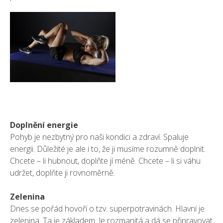
Doplnění energie
Pohyb je nezbytný pro naši kondici a zdraví. Spaluje
energii. Důležité je ale i to, že ji musíme rozumně doplnit.
Chcete – li hubnout, doplňte jí méně. Chcete – li si váhu
udržet, doplňte ji rovnoměrně.
Zelenina
Dnes se pořád hovoří o tzv. superpotravinách. Hlavní je
zelenina. Ta je základem. Je rozmanitá a dá se připravovat