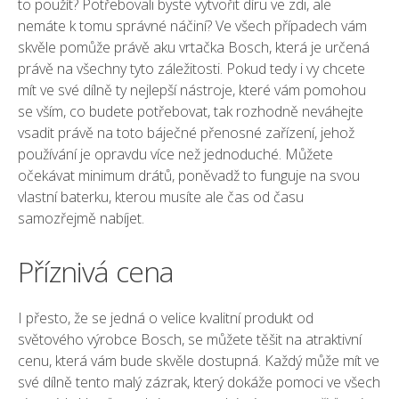
to použít? Potřebovali byste vytvořit díru ve zdi, ale
nemáte k tomu správné náčiní? Ve všech případech vám
skvěle pomůže právě
aku vrtačka Bosch
, která je určená
právě na všechny tyto záležitosti. Pokud tedy i vy chcete
mít ve své dílně ty nejlepší nástroje, které vám pomohou
se vším, co budete potřebovat, tak rozhodně neváhejte
vsadit právě na toto báječné přenosné zařízení, jehož
používání je opravdu více než jednoduché. Můžete
očekávat minimum drátů, poněvadž to funguje na svou
vlastní baterku, kterou musíte ale čas od času
samozřejmě nabíjet.
Příznivá cena
I přesto, že se jedná o velice kvalitní produkt od
světového výrobce Bosch, se můžete těšit na atraktivní
cenu, která vám bude skvěle dostupná. Každý může mít ve
své dílně tento malý zázrak, který dokáže pomoci ve všech