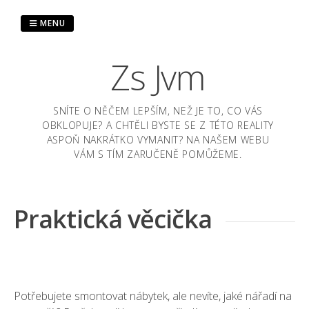
Skip
to
MENU
content
Zs Jvm
SNÍTE O NĚČEM LEPŠÍM, NEŽ JE TO, CO VÁS
OBKLOPUJE? A CHTĚLI BYSTE SE Z TÉTO REALITY
ASPOŇ NAKRÁTKO VYMANIT? NA NAŠEM WEBU
VÁM S TÍM ZARUČENĚ POMŮŽEME.
Praktická věcička
Potřebujete smontovat nábytek, ale nevíte, jaké nářadí na