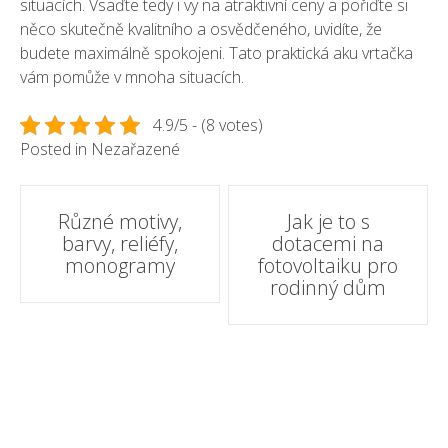
situacích. Vsaďte tedy i vy na atraktivní ceny a pořiďte si
něco skutečně kvalitního a osvědčeného, uvidíte, že
budete maximálně spokojeni. Tato praktická aku vrtačka
vám pomůže v mnoha situacích.
4.9/5 - (8 votes)
Posted in Nezařazené
Post
Různé motivy,
Jak je to s
barvy, reliéfy,
dotacemi na
navigation
monogramy
fotovoltaiku pro
rodinný dům