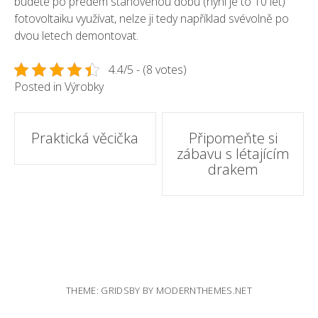
budete po předem stanovenou dobu (nyní je to 10 let)
fotovoltaiku využívat, nelze ji tedy například svévolně po
dvou letech demontovat.
4.4/5 - (8 votes)
Posted in
Výrobky
Post
Praktická věcička
Připomeňte si
zábavu s létajícím
navigation
drakem
THEME: GRIDSBY BY
MODERNTHEMES.NET