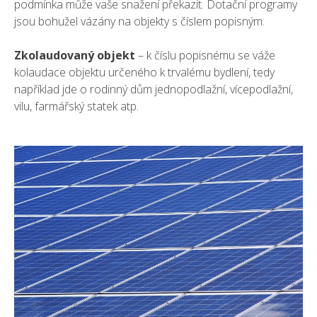
podmínka může vaše snažení překazit. Dotační programy
jsou bohužel vázány na objekty s číslem popisným.
Zkolaudovaný objekt
– k číslu popisnému se váže
kolaudace objektu určeného k trvalému bydlení, tedy
například jde o rodinný dům jednopodlažní, vícepodlažní,
vilu, farmářský statek atp.