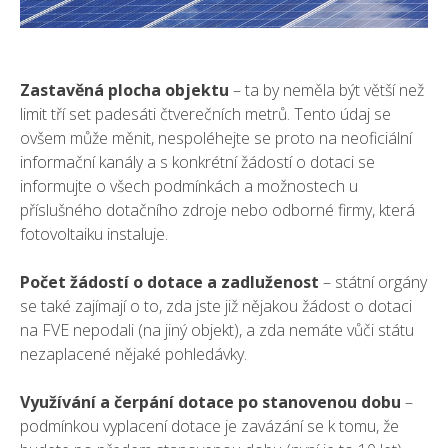
Zastavěná plocha objektu
– ta by neměla být větší než
limit tří set padesáti čtverečních metrů. Tento údaj se
ovšem může měnit, nespoléhejte se proto na neoficiální
informační kanály a s konkrétní žádostí o dotaci se
informujte o všech podmínkách a možnostech u
příslušného dotačního zdroje nebo odborné firmy, která
fotovoltaiku instaluje.
Počet žádostí o dotace a zadluženost
– státní orgány
se také zajímají o to, zda jste již nějakou žádost o dotaci
na FVE nepodali (na jiný objekt), a zda nemáte vůči státu
nezaplacené nějaké pohledávky.
Využívání a čerpání dotace po stanovenou dobu
–
podmínkou vyplacení dotace je zavázání se k tomu, že