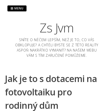
Skip
to
MENU
content
Zs Jvm
SNÍTE O NĚČEM LEPŠÍM, NEŽ JE TO, CO VÁS
OBKLOPUJE? A CHTĚLI BYSTE SE Z TÉTO REALITY
ASPOŇ NAKRÁTKO VYMANIT? NA NAŠEM WEBU
VÁM S TÍM ZARUČENĚ POMŮŽEME.
Jak je to s dotacemi na
fotovoltaiku pro
rodinný dům