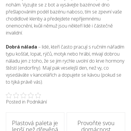
nohám. Vyzujte se z bot a vysávejte bazénové dno
přešlapováním podél bazénu naboso, tím se zpevní vaše
chodidlové klenby a předejdete nepříjemnému
onemocnění, kvůli němuž jsou někteří lidé i částečně
invalidní.
Dobrá nálada
– lidé, kteří často pracují s ručním nářadím
typu košťat, lopat, rýčů, motyk nebo hrábí, mívají dobrou
náladu jen z toho, že se jim rychle uvolní do krve hormony
štěstí (endorfiny). Mají pak veselejší den, než vy, co
vysedáváte v kancelářích a dopujete se kávou (pokud se
to týká právě vás).
Posted in
Podnikání
Post
Plastová paleta je
Provoňte svou
lepší než dřevěná
domácnost