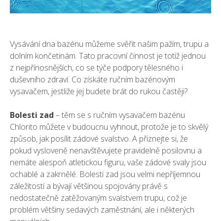
Vysávání dna bazénu můžeme svěřit našim pažím, trupu a
dolním končetinám. Tato pracovní činnost je totiž jednou
z nejpřínosnějších, co se týče podpory tělesného i
duševního zdraví. Co získáte ručním bazénovým
vysavačem, jestliže jej budete brát do rukou častěji?
Bolesti zad
– těm se s ručním
vysavačem bazénu
Chlorito
můžete v budoucnu vyhnout, protože je to skvělý
způsob, jak posílit zádové svalstvo. A přiznejte si, že
pokud vysloveně nenavštěvujete pravidelně posilovnu a
nemáte alespoň atletickou figuru, vaše zádové svaly jsou
ochablé a zakrnělé. Bolesti zad jsou velmi nepříjemnou
záležitostí a bývají většinou spojovány právě s
nedostatečně zatěžovaným svalstvem trupu, což je
problém většiny sedavých zaměstnání, ale i některých