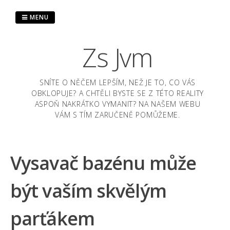
Skip
to
MENU
content
Zs Jvm
SNÍTE O NĚČEM LEPŠÍM, NEŽ JE TO, CO VÁS
OBKLOPUJE? A CHTĚLI BYSTE SE Z TÉTO REALITY
ASPOŇ NAKRÁTKO VYMANIT? NA NAŠEM WEBU
VÁM S TÍM ZARUČENĚ POMŮŽEME.
Vysavač bazénu může
být vaším skvělým
parťákem