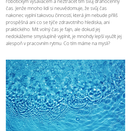
robotickým vysavačem a neztrácet tím svůj drahocenný
čas. Jenže mnoho lidí si neuvědomuje, že svůj čas
nakonec vyplní takovou činností, která jim nebude příliš
prospěšná ani co se týče zdravotního hlediska, ani
praktického. Mít volný čas je fajn, ale dokud jej
nedokážeme smysluplně vyplnit, je mnohdy lepší využít jej
alespoň v pracovním rytmu. Co tím máme na mysli?