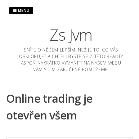
Skip
to
MENU
content
Zs Jvm
SNÍTE O NĚČEM LEPŠÍM, NEŽ JE TO, CO VÁS
OBKLOPUJE? A CHTĚLI BYSTE SE Z TÉTO REALITY
ASPOŇ NAKRÁTKO VYMANIT? NA NAŠEM WEBU
VÁM S TÍM ZARUČENĚ POMŮŽEME.
Online trading je
otevřen všem