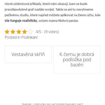
různé učebnicové příklady, které nám ukazují, kam se bude
pravděpodobně graf nadále vyvíjet. Takže se ani tu nevyhneme
pečlivému studiu, které napřed můžete aplikovat na Demo účtu, kde
vše funguje realisticky
, ovšem máme fiktivní peníze.
4/5 - (9 votes)
Posted in
Podnikání
Post
Vestavěná skříň
K čemu je dobrá
podložka pod
navigation
bazén
THEME: GRIDSBY BY
MODERNTHEMES.NET