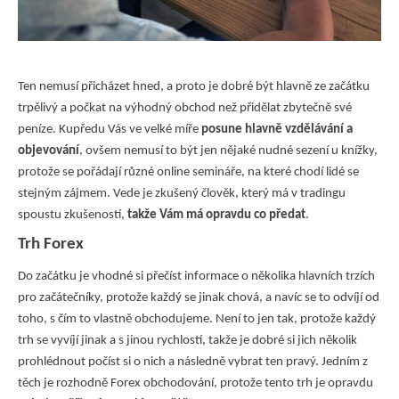
Ten nemusí přicházet hned, a proto je dobré být hlavně ze začátku
trpělivý a počkat na výhodný obchod než přidělat zbytečně své
peníze. Kupředu Vás ve velké míře
posune hlavně vzdělávání a
objevování
, ovšem nemusí to být jen nějaké nudné sezení u knížky,
protože se pořádají různé online semináře, na které chodí lidé se
stejným zájmem. Vede je zkušený člověk, který má v tradingu
spoustu zkušeností,
takže Vám má opravdu co předat
.
Trh Forex
Do začátku je vhodné si přečíst informace o několika hlavních trzích
pro začátečníky, protože každý se jinak chová, a navíc se to odvíjí od
toho, s čím to vlastně obchodujeme. Není to jen tak, protože každý
trh se vyvíjí jinak a s jinou rychlostí, takže je dobré si jich několik
prohlédnout počíst si o nich a následně vybrat ten pravý. Jedním z
těch je rozhodně
Forex obchodování
, protože tento trh je opravdu