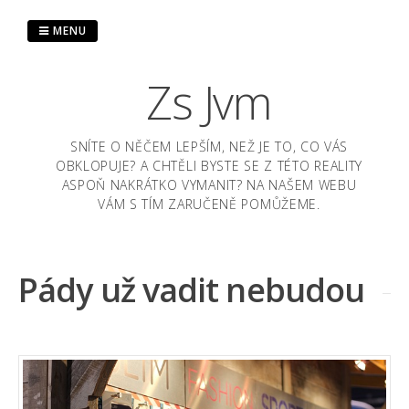
Skip
to
MENU
content
Zs Jvm
SNÍTE O NĚČEM LEPŠÍM, NEŽ JE TO, CO VÁS
OBKLOPUJE? A CHTĚLI BYSTE SE Z TÉTO REALITY
ASPOŇ NAKRÁTKO VYMANIT? NA NAŠEM WEBU
VÁM S TÍM ZARUČENĚ POMŮŽEME.
Pády už vadit nebudou