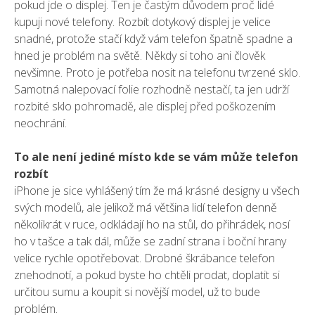
pokud jde o displej. Ten je častým důvodem proč lidé
kupuji nové telefony. Rozbít dotykový displej je velice
snadné, protože stačí když vám telefon špatně spadne a
hned je problém na světě. Někdy si toho ani člověk
nevšimne. Proto je potřeba nosit na telefonu tvrzené sklo.
Samotná nalepovací folie rozhodně nestačí, ta jen udrží
rozbité sklo pohromadě, ale displej před poškozením
neochrání.
To ale není jediné místo kde se vám může telefon
rozbít
iPhone je sice vyhlášený tím že má krásné designy u všech
svých modelů, ale jelikož má většina lidí telefon denně
několikrát v ruce, odkládají ho na stůl, do přihrádek, nosí
ho v tašce a tak dál, může se zadní strana i boční hrany
velice rychle opotřebovat. Drobné škrábance telefon
znehodnotí, a pokud byste ho chtěli prodat, doplatit si
určitou
sumu
a koupit si novější model, už to bude
problém.