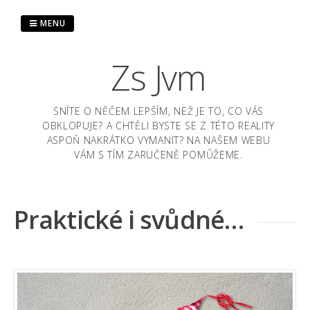
Skip
to
MENU
content
Zs Jvm
SNÍTE O NĚČEM LEPŠÍM, NEŽ JE TO, CO VÁS
OBKLOPUJE? A CHTĚLI BYSTE SE Z TÉTO REALITY
ASPOŇ NAKRÁTKO VYMANIT? NA NAŠEM WEBU
VÁM S TÍM ZARUČENĚ POMŮŽEME.
Praktické i svůdné…