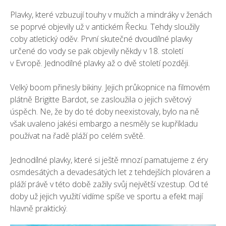
Plavky, které vzbuzují touhy v mužích a mindráky v ženách
se poprvé objevily už v antickém Řecku. Tehdy sloužily
coby atletický oděv. První skutečné dvoudílné plavky
určené do vody se pak objevily někdy v 18. století
v Evropě. Jednodílné plavky až o dvě století později.
Velký boom přinesly bikiny. Jejich průkopnice na filmovém
plátně Brigitte Bardot, se zasloužila o jejich světový
úspěch. Ne, že by do té doby neexistovaly, bylo na ně
však uvaleno jakési embargo a nesměly se kupříkladu
používat na řadě pláží po celém světě.
Jednodílné plavky, které si ještě mnozí pamatujeme z éry
osmdesátých a devadesátých let z tehdejších plováren a
pláží právě v této době zažily svůj největší vzestup. Od té
doby už jejich využití vidíme spíše ve sportu a efekt mají
hlavně praktický.