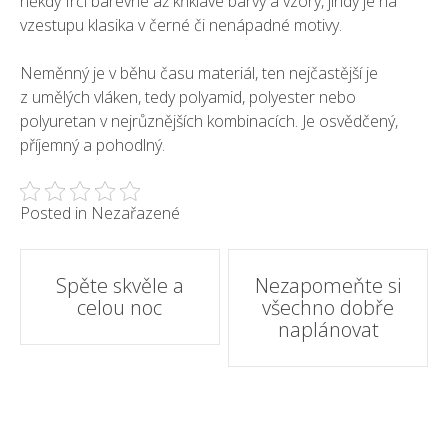
někdy frčí barevné až křiklavé barvy a vzory, jindy je na
vzestupu klasika v černé či nenápadné motivy.
Neměnný je v běhu času materiál, ten nejčastější je
z umělých vláken, tedy polyamid, polyester nebo
polyuretan v nejrůznějších kombinacích. Je osvědčený,
příjemný a pohodlný.
Posted in Nezařazené
Post
Spěte skvěle a
Nezapomeňte si
celou noc
všechno dobře
navigation
naplánovat