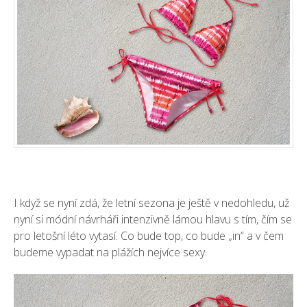
I když se nyní zdá, že letní sezona je ještě v nedohledu, už
nyní si módní návrháři intenzivně lámou hlavu s tím, čím se
pro letošní léto vytasí. Co bude top, co bude „in“ a v čem
budeme vypadat na plážích nejvíce sexy.