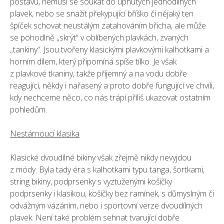
postavu, nemusí se soukat do upnutých jednodílných
plavek, nebo se snažit překypující bříško či nějaký ten
špíček schovat neustálým zatahováním břicha, ale může
se pohodlně „skrýt“ v oblíbených plavkách, zvaných
„tankiny“. Jsou tvořeny klasickými plavkovými kalhotkami a
horním dílem, který připomíná spíše tílko. Je však
z plavkové tkaniny, takže příjemný a na vodu dobře
reagující, někdy i nařasený a proto dobře fungující ve chvíli,
kdy nechceme něco, co nás trápí příliš ukazovat ostatním
pohledům.
Nestárnoucí klasika
Klasické dvoudílné bikiny však zřejmě nikdy nevyjdou
z módy. Byla tady éra s kalhotkami typu tanga, šortkami,
string bikiny, podprsenky s vyztuženými košíčky
podprsenky i klasikou, košíčky bez ramínek, s důmyslným či
odvážným vázáním, nebo i sportovní verze dvoudílných
plavek. Není také problém sehnat tvarující dobře