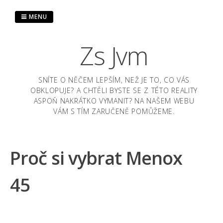
Skip
to
MENU
content
Zs Jvm
SNÍTE O NĚČEM LEPŠÍM, NEŽ JE TO, CO VÁS
OBKLOPUJE? A CHTĚLI BYSTE SE Z TÉTO REALITY
ASPOŇ NAKRÁTKO VYMANIT? NA NAŠEM WEBU
VÁM S TÍM ZARUČENĚ POMŮŽEME.
Proč si vybrat Menox
45