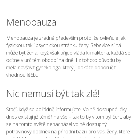
Menopauza
Menopauza je zrádná především proto, že ovlivňuje jak
fyzickou, tak i psychickou stránku ženy. Sebevíce silná
může být žena, když však přijde vláda klimakteria, každá se
ocitne v určitém období na dně. I z tohoto důvodu by
měla navštívit gynekologa, který ji dokáže doporučit
vhodnou léčbu.
Nic nemusí být tak zlé!
Stačí, když se pořádně informujete. Volně dostupné léky
dnes existují již téměř na vše – tak to by v tom byl čert, aby
se na tomto světě nenacházel volně dostupný
potravinový doplněk na přírodní bázi i pro vás, ženy, které