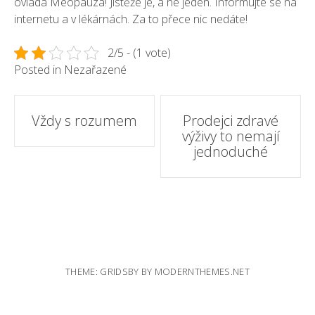
ovládá
Meopauza
! Jistěže je, a ne jeden. Informujte se na
internetu a v lékárnách. Za to přece nic nedáte!
2/5 - (1 vote)
Posted in Nezařazené
Post
Vždy s rozumem
Prodejci zdravé
výživy to nemají
navigation
jednoduché
THEME: GRIDSBY BY
MODERNTHEMES.NET