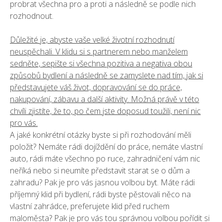
probrat všechna pro a proti a následně se podle nich
rozhodnout.
Důležité je, abyste vaše velké životní rozhodnutí
neuspěchali. V klidu si s partnerem nebo manželem
sedněte, sepište si všechna pozitiva a negativa obou
způsobů bydlení a následně se zamyslete nad tím, jak si
představujete váš život, dopravování se do práce,
nakupování, zábavu a další aktivity. Možná právě v této
chvíli zjistíte, že to, po čem jste doposud toužili, není nic
pro vás.
A jaké konkrétní otázky byste si při rozhodování měli
položit? Nemáte rádi dojíždění do práce, nemáte vlastní
auto, rádi máte všechno po ruce, zahradničení vám nic
neříká nebo si neumíte představit starat se o dům a
zahradu? Pak je pro vás jasnou volbou byt. Máte rádi
příjemný klid při bydlení, rádi byste pěstovali něco na
vlastní zahrádce, preferujete klid před ruchem
maloměsta? Pak je pro vás tou správnou volbou pořídit si