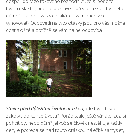
dospěli do fáze takového rozhodnutí, že si pořídíte
bydlení vlastní, budete postaveni před otázku – byt nebo
dům? Co z toho vás více láká, co vám bude více
vyhovovat? Odpovědi na tyto otázky jsou pro vás možná
dost složité a obtížně se vám na ně odpovídá.
Stojíte před důležitou životní otázkou
, kde
bydlet
, kde
zakotvit do konce života? Pořád stále ještě váháte, zda si
pořídit byt nebo dům? Jelikož se člověk nestěhuje každý
den, je potřeba se nad touto otázkou náležitě zamyslet,