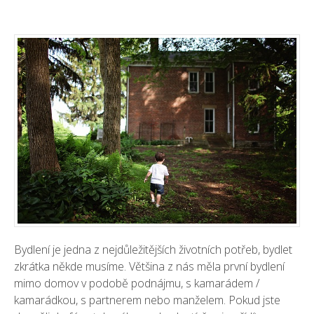
Bydlení je jedna z nejdůležitějších životních potřeb, bydlet
zkrátka někde musíme. Většina z nás měla první bydlení
mimo domov v podobě podnájmu, s kamarádem /
kamarádkou, s partnerem nebo manželem. Pokud jste