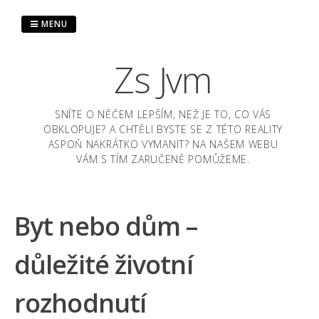
Skip
to
MENU
content
Zs Jvm
SNÍTE O NĚČEM LEPŠÍM, NEŽ JE TO, CO VÁS
OBKLOPUJE? A CHTĚLI BYSTE SE Z TÉTO REALITY
ASPOŇ NAKRÁTKO VYMANIT? NA NAŠEM WEBU
VÁM S TÍM ZARUČENĚ POMŮŽEME.
Byt nebo dům –
důležité životní
rozhodnutí