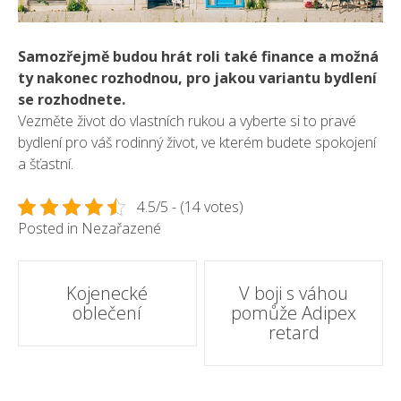
Samozřejmě budou hrát roli také finance a možná
ty nakonec rozhodnou, pro jakou variantu bydlení
se rozhodnete
.
Vezměte život do vlastních rukou a vyberte si to pravé
bydlení pro váš rodinný život, ve kterém budete spokojení
a šťastní.
4.5/5 - (14 votes)
Posted in Nezařazené
Post
Kojenecké
V boji s váhou
oblečení
pomůže Adipex
navigation
retard