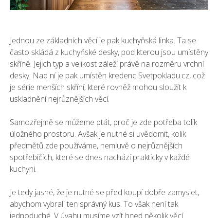
Jednou ze základních věcí je pak kuchyňská linka. Ta se
často skládá z kuchyňské desky, pod kterou jsou umístěny
skříně. Jejich typ a velikost záleží právě na rozměru vrchní
desky. Nad ní je pak umístěn
kredenc Svetpokladu.cz
, což
je série menších skříní, které rovněž mohou sloužit k
uskladnění nejrůznějších věcí.
Samozřejmě se můžeme ptát, proč je zde potřeba tolik
úložného prostoru. Avšak je nutné si uvědomit, kolik
předmětů zde používáme, nemluvě o nejrůznějších
spotřebičích, které se dnes nachází prakticky v každé
kuchyni.
Je tedy jasné, že je nutné se před koupí dobře zamyslet,
abychom vybrali ten správný kus. To však není tak
jednoduché. V úvahu musíme vzít hned několik věcí.