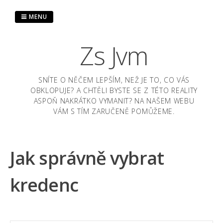
Skip
to
MENU
content
Zs Jvm
SNÍTE O NĚČEM LEPŠÍM, NEŽ JE TO, CO VÁS
OBKLOPUJE? A CHTĚLI BYSTE SE Z TÉTO REALITY
ASPOŇ NAKRÁTKO VYMANIT? NA NAŠEM WEBU
VÁM S TÍM ZARUČENĚ POMŮŽEME.
Jak správně vybrat
kredenc