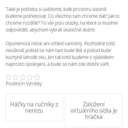
Také je potřeba si uvědomit, kolik prostoru vlastně
budeme potřebovat. Co všechno tam chceme dát? Jak to
chceme rozdělit? To vše jsou otázky, na které si musíme
odpovědět, abychom vybrali skutečně dobře.
Opomenout nelze ani vzhled samotný. Rozhodně totiž
neuškodí, pokud se nám tam bude líbit a pokud bude
kuchyně lahodit oku. Jen tak totiž budeme s výsledkem
naprosto spokojeni, a bude se nám zde dobře vařit.
Posted in
Výrobky
Post
Háčky na ručníky z
Založení
nerezu
virtuálního sídla je
navigation
hračka