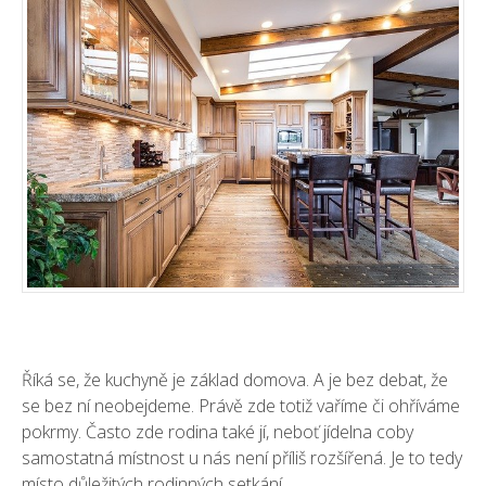
Říká se, že kuchyně je základ domova. A je bez debat, že
se bez ní neobejdeme. Právě zde totiž vaříme či ohříváme
pokrmy. Často zde rodina také jí, neboť jídelna coby
samostatná místnost u nás není příliš rozšířená. Je to tedy
místo důležitých rodinných setkání.