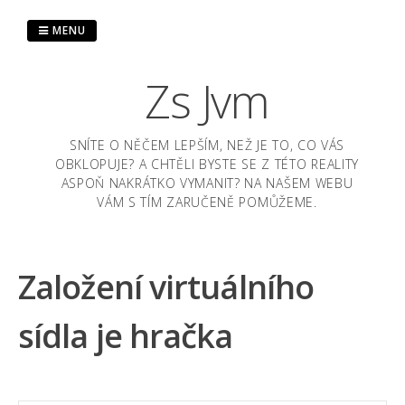
Skip
to
MENU
content
Zs Jvm
SNÍTE O NĚČEM LEPŠÍM, NEŽ JE TO, CO VÁS
OBKLOPUJE? A CHTĚLI BYSTE SE Z TÉTO REALITY
ASPOŇ NAKRÁTKO VYMANIT? NA NAŠEM WEBU
VÁM S TÍM ZARUČENĚ POMŮŽEME.
Založení virtuálního
sídla je hračka