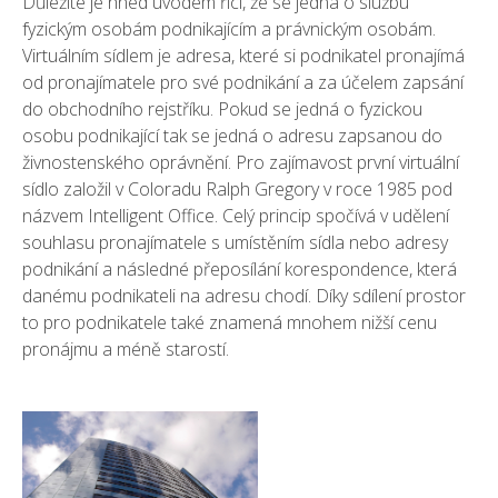
Důležité je hned úvodem říci, že se jedná o službu
fyzickým osobám podnikajícím a právnickým osobám.
Virtuálním sídlem je adresa, které si podnikatel pronajímá
od pronajímatele pro své podnikání a za účelem zapsání
do obchodního rejstříku. Pokud se jedná o fyzickou
osobu podnikající tak se jedná o adresu zapsanou do
živnostenského oprávnění. Pro zajímavost první virtuální
sídlo založil v Coloradu Ralph Gregory v roce 1985 pod
názvem Intelligent Office. Celý princip spočívá v udělení
souhlasu pronajímatele s umístěním sídla nebo adresy
podnikání a následné přeposílání korespondence, která
danému podnikateli na adresu chodí. Díky sdílení prostor
to pro podnikatele také znamená mnohem nižší cenu
pronájmu a méně starostí.