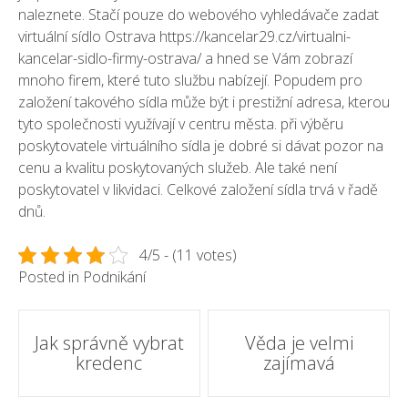
naleznete. Stačí pouze do webového vyhledávače zadat
virtuální sídlo Ostrava
https://kancelar29.cz/virtualni-
kancelar-sidlo-firmy-ostrava/
a hned se Vám zobrazí
mnoho firem, které tuto službu nabízejí. Popudem pro
založení takového sídla může být i prestižní adresa, kterou
tyto společnosti využívají v centru města. při výběru
poskytovatele virtuálního sídla je dobré si dávat pozor na
cenu a kvalitu poskytovaných služeb. Ale také není
poskytovatel v likvidaci. Celkové založení sídla trvá v řadě
dnů.
4/5 - (11 votes)
Posted in
Podnikání
Post
Jak správně vybrat
Věda je velmi
kredenc
zajímavá
navigation