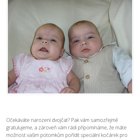
Očekáváte narození dvojčat? Pak vám samozřejmě
gratulujeme, a zároveň vám rádi připomínáme, že máte
možnost vašim potomkům pořídit speciální
kočárek pro