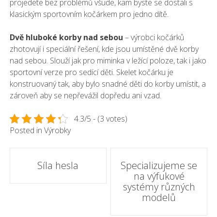
projedete bez problémů všude, kam byste se dostali s
klasickým sportovním kočárkem pro jedno dítě.
Dvě hluboké korby nad sebou
– výrobci kočárků
zhotovují i speciální řešení, kde jsou umístěné dvě korby
nad sebou. Slouží jak pro miminka v ležící poloze, tak i jako
sportovní verze pro sedící děti. Skelet kočárku je
konstruovaný tak, aby bylo snadné děti do korby umístit, a
zároveň aby se nepřevážil dopředu ani vzad.
4.3/5 - (3 votes)
Posted in
Výrobky
Post
Síla hesla
Specializujeme se
na výfukové
navigation
systémy různých
modelů