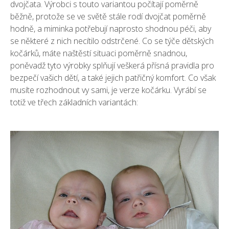
dvojčata
. Výrobci s touto variantou počítají poměrně
běžně, protože se ve světě stále rodí dvojčat poměrně
hodně, a miminka potřebují naprosto shodnou péči, aby
se některé z nich necítilo odstrčené. Co se týče dětských
kočárků, máte naštěstí situaci poměrně snadnou,
poněvadž tyto výrobky splňují veškerá přísná pravidla pro
bezpečí vašich dětí, a také jejich patřičný komfort. Co však
musíte rozhodnout vy sami, je verze kočárku. Vyrábí se
totiž ve třech základních variantách: