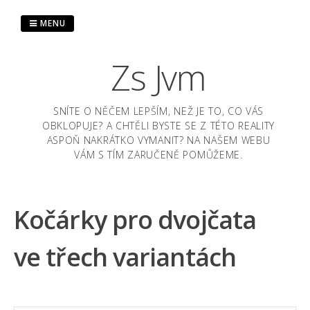
Skip
to
MENU
content
Zs Jvm
SNÍTE O NĚČEM LEPŠÍM, NEŽ JE TO, CO VÁS
OBKLOPUJE? A CHTĚLI BYSTE SE Z TÉTO REALITY
ASPOŇ NAKRÁTKO VYMANIT? NA NAŠEM WEBU
VÁM S TÍM ZARUČENĚ POMŮŽEME.
Kočárky pro dvojčata
ve třech variantách