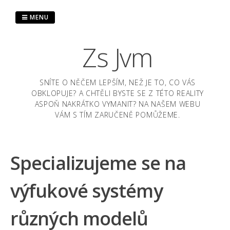
Skip
to
MENU
content
Zs Jvm
SNÍTE O NĚČEM LEPŠÍM, NEŽ JE TO, CO VÁS
OBKLOPUJE? A CHTĚLI BYSTE SE Z TÉTO REALITY
ASPOŇ NAKRÁTKO VYMANIT? NA NAŠEM WEBU
VÁM S TÍM ZARUČENĚ POMŮŽEME.
Specializujeme se na
výfukové systémy
různých modelů