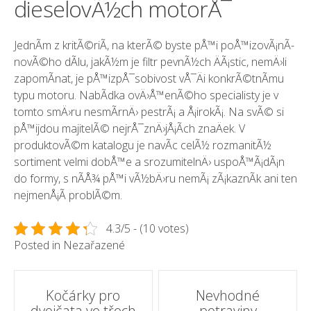
dieselovÃ½ch motorÅ¯
JednÃ­m z kritÃ©riÃ­, na kterÃ© byste pÅ™i poÅ™izovÃ¡nÃ­
novÃ©ho dÃ­lu, jakÃ½m je filtr pevnÃ½ch ÄÃ¡stic, nemÄ›li
zapomÃ­nat, je pÅ™izpÅ¯sobivost vÅ¯Äi konkrÃ©tnÃ­mu
typu motoru. NabÃ­dka ovÄ›Å™enÃ©ho specialisty je v
tomto smÄ›ru nesmÃ­rnÄ› pestrÃ¡ a Å¡irokÃ¡. Na svÃ© si
pÅ™ijdou majitelÃ© nejrÅ¯znÄ›jÅ¡Ã­ch znaÄek. V
produktovÃ©m katalogu je navÃ­c celÃ½ rozmanitÃ½
sortiment velmi dobÅ™e a srozumitelnÄ› uspoÅ™Ã¡dÃ¡n
do formy, s nÃ­Å¾ pÅ™i vÃ½bÄ›ru nemÃ¡ zÃ¡kaznÃ­k ani ten
nejmenÅ¡Ã­ problÃ©m.
4.3/5 - (10 votes)
Posted in Nezařazené
Post
Kočárky pro
Nevhodné
dvojčata ve třech
potraviny