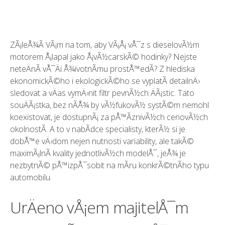
ZÃ¡leÅ¾Ã­ VÃ¡m na tom, aby VÃ¡Å¡ vÅ¯z s dieselovÃ½m
motorem Å¡lapal jako Å¡vÃ½carskÃ© hodinky? Nejste
neteÄnÃ­ vÅ¯Äi Å¾ivotnÃ­mu prostÅ™edÃ­? Z hlediska
ekonomickÃ©ho i ekologickÃ©ho se vyplatÃ­ detailnÄ›
sledovat a vÄas vymÄ›nit
filtr pevnÃ½ch ÄÃ¡stic
. Tato
souÄÃ¡stka, bez nÃ­Å¾ by vÃ½fukovÃ½ systÃ©m nemohl
koexistovat, je dostupnÃ¡ za pÅ™Ã­znivÃ½ch cenovÃ½ch
okolnostÃ­. A to v nabÃ­dce specialisty, kterÃ½ si je
dobÅ™e vÄ›dom nejen nutnosti variability, ale takÃ©
maximÃ¡lnÃ­ kvality jednotlivÃ½ch modelÅ¯, jeÅ¾ je
nezbytnÃ© pÅ™izpÅ¯sobit na mÃ­ru konkrÃ©tnÃ­ho typu
automobilu.
UrÄeno vÅ¡em majitelÅ¯m