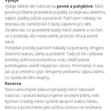
Výdaje
Výdaje dělíme dle nutnosti na
pevné a pohyblivé.
Mezi
pevné počítáme pravidelné poplatky za dopravu, elektřinu,
nájem, splátky půjček a podobně. Patří sem i náklady na
dopravu do zaměstnání či školy, kapesné pro děti…
Zkrátka vše, co pravidelně každý měsíc platíme a na čem
se z podstaty věci nedá ušetřit, protože cifra je pevně
daná.
Pohyblivé položky pak tvoří náklady na potraviny, drogerii,
oblečení, kulturu, dárky a podobně. Tady už lze v případě
potřeby utáhnout pomyslnou uzdu, zvlášť pokud
potřebujeme ušetřit nějaký ten obnos. První měsíc či dva,
jak už je zmíněno výše, věnujeme pečlivému zápisu všeho,
co spadá do této skupiny.
Rezerva
Není samozřejmě žádoucí jet každý měsíc takzvaně
nadoraz. I pokud nedisponujeme vysokými příjmy, měli
bychom si každý měsíc vyčlenit alespoň malou částku,
kterou si ponecháme jako určitou rezervu na nečekaná