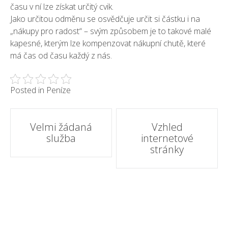
času v ní lze získat určitý cvik.
Jako určitou odměnu se osvědčuje určit si částku i na
„nákupy pro radost“ – svým způsobem je to takové malé
kapesné, kterým lze kompenzovat nákupní chutě, které
má čas od času každý z nás.
Posted in
Peníze
Post
Velmi žádaná
Vzhled
služba
internetové
navigation
stránky