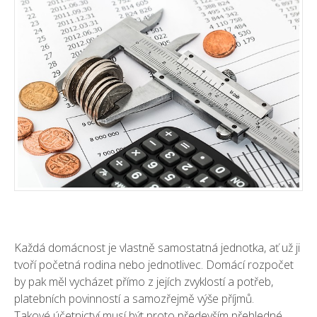
Každá domácnost je vlastně samostatná jednotka, ať už ji
tvoří početná rodina nebo jednotlivec. Domácí rozpočet
by pak měl vycházet přímo z jejích zvyklostí a potřeb,
platebních povinností a samozřejmě výše příjmů.
Takové účetnictví musí být proto především přehledné,