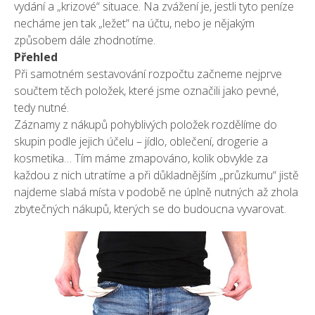
vydání a „krizové“ situace. Na zvážení je, jestli tyto peníze
necháme jen tak „ležet“ na účtu, nebo je nějakým
způsobem dále zhodnotíme.
Přehled
Při samotném sestavování rozpočtu začneme nejprve
součtem těch položek, které jsme označili jako pevné,
tedy nutné.
Záznamy z nákupů pohyblivých položek rozdělíme do
skupin podle jejich účelu – jídlo, oblečení, drogerie a
kosmetika… Tím máme zmapováno, kolik obvykle za
každou z nich utratíme a při důkladnějším „průzkumu“ jistě
najdeme slabá místa v podobě ne úplně nutných až zhola
zbytečných nákupů, kterých se do budoucna vyvarovat.