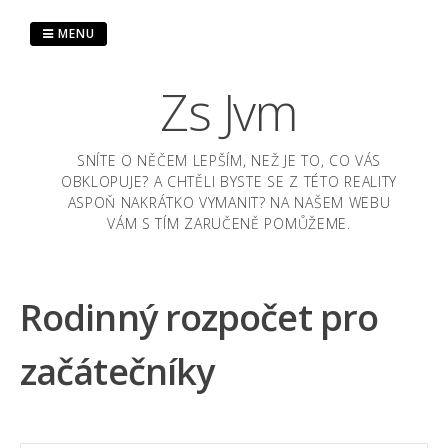
Skip
to
MENU
content
Zs Jvm
SNÍTE O NĚČEM LEPŠÍM, NEŽ JE TO, CO VÁS
OBKLOPUJE? A CHTĚLI BYSTE SE Z TÉTO REALITY
ASPOŇ NAKRÁTKO VYMANIT? NA NAŠEM WEBU
VÁM S TÍM ZARUČENĚ POMŮŽEME.
Rodinný rozpočet pro
začátečníky