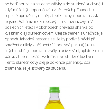
se hodí pouze na studené zálivky a do studené kuchyně, i
když může být doporučován v některých případech k
tepelné úpravě, my na něj v teplé kuchyni opravdu zvyklí
nejsme. Váháme mezi řepkovým a slunečnicovým. V
posledních letech v obchodech převládá sháňka po
kvalitním oleji slunečnicovém. Olej ze semen slunečnice je
opravdu lahodný, nestane se, že by podivně páchl při
smažení a nikdy z něj není cítit podivná pachuť, jako u
jiných druhů. Je opravdu skvělý a univerzální, uplatní se na
pánvi, v hrnci i pekáči, ve friťáku i ve studené kuchyni.
Tento slunečnicový olej je dokonce panenský, což
znamená, že je lisovaný za studena.