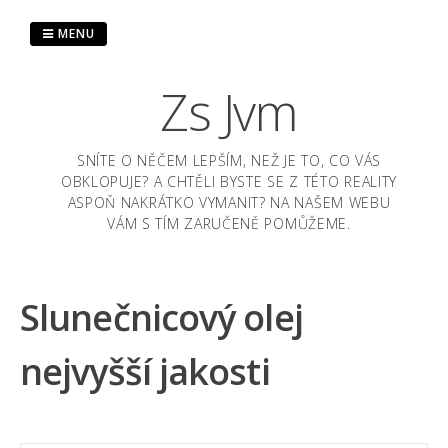
Skip
to
MENU
content
Zs Jvm
SNÍTE O NĚČEM LEPŠÍM, NEŽ JE TO, CO VÁS
OBKLOPUJE? A CHTĚLI BYSTE SE Z TÉTO REALITY
ASPOŇ NAKRÁTKO VYMANIT? NA NAŠEM WEBU
VÁM S TÍM ZARUČENĚ POMŮŽEME.
Slunečnicový olej
nejvyšší jakosti