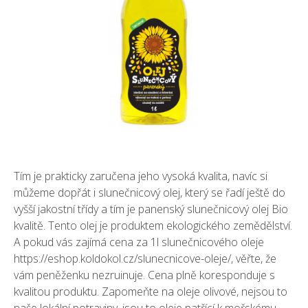
Tím je prakticky zaručena jeho vysoká kvalita, navíc si
můžeme dopřát i slunečnicový olej, který se řadí ještě do
vyšší jakostní třídy a tím je panenský slunečnicový olej Bio
kvalitě. Tento olej je produktem ekologického zemědělství.
A pokud vás zajímá
cena za 1l slunečnicového oleje
https://eshop.koldokol.cz/slunecnicove-oleje/
, věřte, že
vám peněženku nezruinuje. Cena plně koresponduje s
kvalitou produktu. Zapomeňte na oleje olivové, nejsou to
naše lokální potraviny, jsou to oleje patřící k mořskému