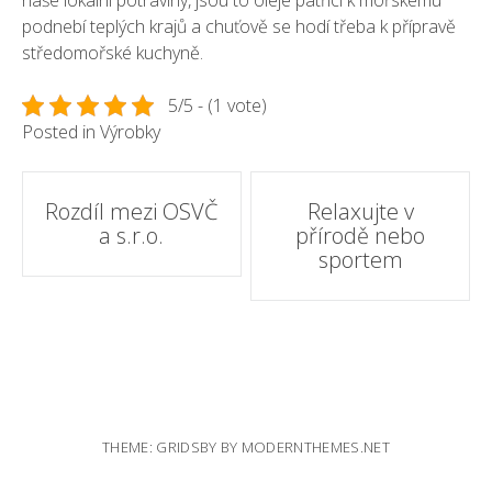
podnebí teplých krajů a chuťově se hodí třeba k přípravě
středomořské kuchyně.
5/5 - (1 vote)
Posted in
Výrobky
Post
Rozdíl mezi OSVČ
Relaxujte v
a s.r.o.
přírodě nebo
navigation
sportem
THEME: GRIDSBY BY
MODERNTHEMES.NET