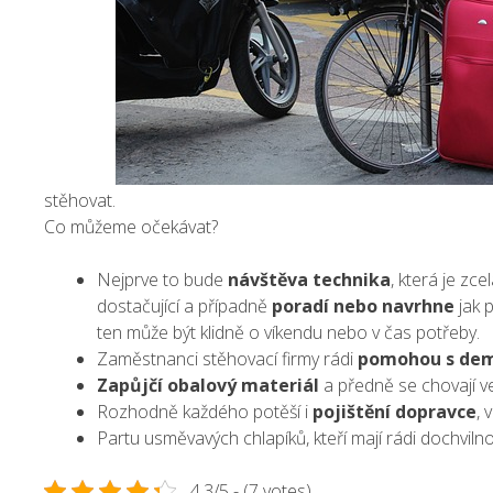
stěhovat.
Co můžeme očekávat?
Nejprve to bude
návštěva technika
, která je zc
dostačující a případně
poradí nebo navrhne
jak p
ten může být klidně o víkendu nebo v čas potřeby.
Zaměstnanci stěhovací firmy rádi
pomohou s dem
Zapůjčí obalový materiál
a předně se chovají ve
Rozhodně každého potěší i
pojištění dopravce
, 
Partu usměvavých chlapíků, kteří mají rádi dochviln
4.3/5 - (7 votes)