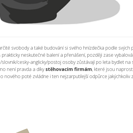
určité svobody a také budování si svého hnízdečka podle svých 
 prakticky neskutečné balení a přenášení, později zase vybalová
a/slovnik/cesky-anglicky/postoj
osoby zůstávají po leta bydlet na
vno není pravda a díky
stěhovacím firmám
, které jsou napro
o nového poté zvládne i ten nejzarputilejší odpůrce jakýchkoliv