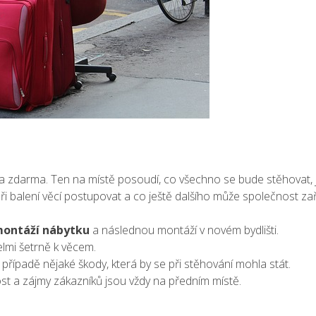
ela zdarma. Ten na místě posoudí, co všechno se bude stěhovat, j
ři balení věcí postupovat a co ještě dalšího může společnost zaří
ontáží nábytku
a následnou montáží v novém bydlišti.
lmi šetrně k věcem.
v případě nějaké škody, která by se při stěhování mohla stát.
ost a zájmy zákazníků jsou vždy na předním místě.