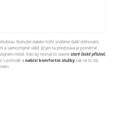
představ. Bohužel daleko hůře snášíme další stěhování,
ní a samozřejmě úklid. Již jen ta představa je poměrně
 stejném místě. Kdo by neznal to slavné
staré české přísloví,
sto v pohodě a
nabízí
komfortní služby
, tak se to dá
 změn.