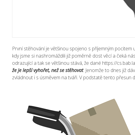
První stěhování je většinou spojeno s příjemným pocitem 
kdy jsme si nashromáždili již poměrně dost věcí a čeká nás
odrazující a tak se většinou stává, že dané
https://cs.bab.l
že je lepší vyhořet, než se stěhovat
. Jenomže to dnes již dá
zvládnout i s úsměvem na tváři. V podstatě tento přesun d