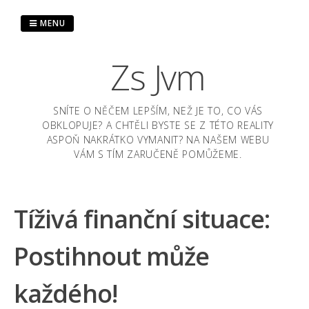
Skip
to
MENU
content
Zs Jvm
SNÍTE O NĚČEM LEPŠÍM, NEŽ JE TO, CO VÁS
OBKLOPUJE? A CHTĚLI BYSTE SE Z TÉTO REALITY
ASPOŇ NAKRÁTKO VYMANIT? NA NAŠEM WEBU
VÁM S TÍM ZARUČENĚ POMŮŽEME.
Tíživá finanční situace:
Postihnout může
každého!