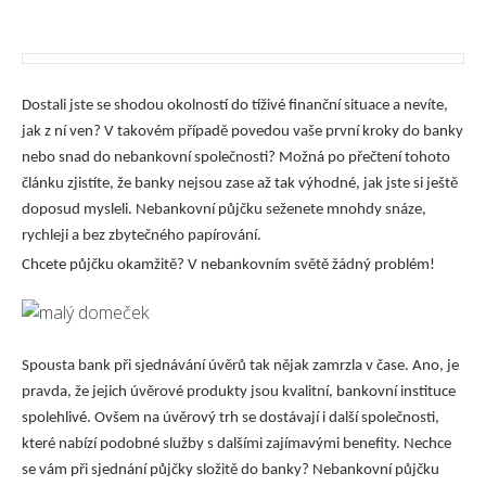
Dostali jste se shodou okolností do tíživé finanční situace a nevíte,
jak z ní ven? V takovém případě povedou vaše první kroky do banky
nebo snad do nebankovní společnosti? Možná po přečtení tohoto
článku zjistíte, že banky nejsou zase až tak výhodné, jak jste si ještě
doposud mysleli. Nebankovní půjčku seženete mnohdy snáze,
rychleji a bez zbytečného papírování.
Chcete půjčku okamžitě? V nebankovním světě žádný problém!
Spousta bank při sjednávání úvěrů tak nějak zamrzla v čase. Ano, je
pravda, že jejich úvěrové produkty jsou kvalitní, bankovní instituce
spolehlivé. Ovšem na úvěrový trh se dostávají i další společnosti,
které nabízí podobné služby s dalšími zajímavými benefity. Nechce
se vám při sjednání půjčky složitě do banky? Nebankovní půjčku