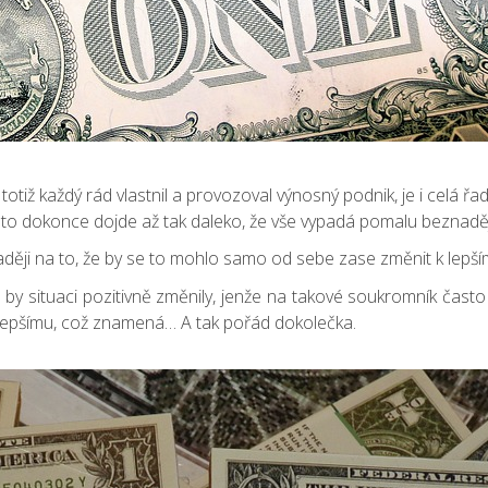
totiž každý rád vlastnil a provozoval výnosný podnik, je i celá ř
ou to dokonce dojde až tak daleko, že vše vypadá pomalu beznadě
aději na to, že by se to mohlo samo od sebe zase změnit k lepš
 by situaci pozitivně změnily, jenže na takové soukromník čast
 lepšímu, což znamená… A tak pořád dokolečka.