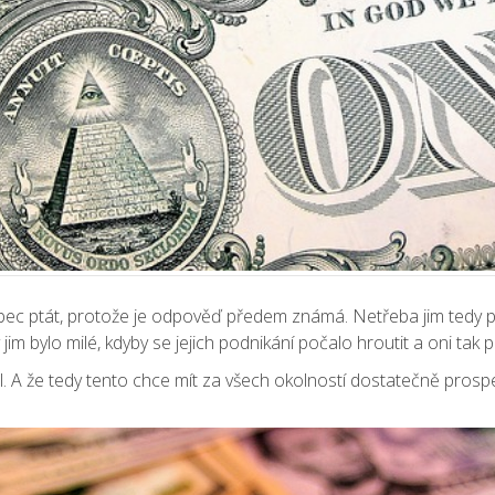
ec ptát, protože je odpověď předem známá. Netřeba jim tedy pokl
m bylo milé, kdyby se jejich podnikání počalo hroutit a oni tak př
l. A že tedy tento chce mít za všech okolností dostatečně prosperuj