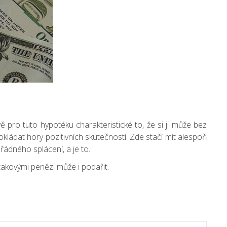
vě pro tuto hypotéku charakteristické to, že si ji může bez
ládat hory pozitivních skutečností. Zde stačí mít alespoň
 řádného splácení, a je to.
 takovými penězi může i podařit.