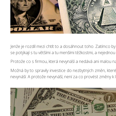
Jenže je rozdíl mezi chtít to a dosáhnout toho. Zatímco by 
se potýkají s tu většími a tu menšími těžkostmi, a nejedn
Protože co s firmou, která nevynáší a nedává ani malou n
Možná by to spravily investice do nezbytných změn, které
nevynáší. A protože nevynáší, není za co provést změny k