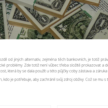
ozdíl od jiných alternativ, zejména těch bankovních, je totiž prá
é problémy. Zde totiž není vůbec třeba složitě prokazovat a dok
itost, která by se dala použít u této půjčky coby zástava a záruka
Ten, kdo je potřebuje, aby zachránil svůj zdroj obživy. Což se mu s