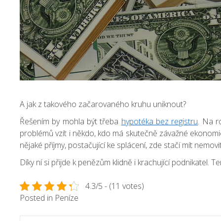
A jak z takového začarovaného kruhu uniknout?
Řešením by mohla být třeba
hypotéka bez registru
. Na r
problémů vzít i někdo, kdo má skutečně závažné ekonomick
nějaké příjmy, postačující ke splácení, zde stačí mít nemov
Díky ní si přijde k penězům klidně i krachující podnikatel. 
4.3/5 - (11 votes)
Posted in
Peníze