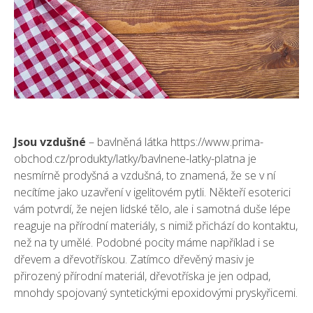
Jsou vzdušné
– bavlněná látka
https://www.prima-
obchod.cz/produkty/latky/bavlnene-latky-platna
je
nesmírně prodyšná a vzdušná, to znamená, že se v ní
necítíme jako uzavření v igelitovém pytli. Někteří esoterici
vám potvrdí, že nejen lidské tělo, ale i samotná duše lépe
reaguje na přírodní materiály, s nimiž přichází do kontaktu,
než na ty umělé. Podobné pocity máme například i se
dřevem a dřevotřískou. Zatímco dřevěný masiv je
přirozený přírodní materiál, dřevotříska je jen odpad,
mnohdy spojovaný syntetickými epoxidovými pryskyřicemi.