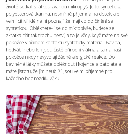
životě setkali s látkou zvanou mikroplyš. Je to syntetická
polyesterová tkanina, nesmírně příjemná na dotek, ale
velmi citliví lidé na ní poznají, že mají co do činění se
syntetikou. Obléknete-li se do mikroplyše, budete se
zkrátka cítit tak trochu nesví, a to je vždy, když máte na své
pokožce v přímém kontaktu syntetický materiál. Bavlna,
hedvábí nebo len jsou čistě přírodní vlákna a ta na naší
pokožce nikdy nevyvolají žádné alergické reakce. Do
bavlněné látky můžete obléknout i kojence a batolata a
máte jistotu, že jim neublíží. Jsou velmi příjemné pro
každého bez rozdílu věku.