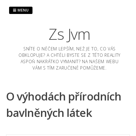
Skip
to
MENU
content
Zs Jvm
SNÍTE O NĚČEM LEPŠÍM, NEŽ JE TO, CO VÁS
OBKLOPUJE? A CHTĚLI BYSTE SE Z TÉTO REALITY
ASPOŇ NAKRÁTKO VYMANIT? NA NAŠEM WEBU
VÁM S TÍM ZARUČENĚ POMŮŽEME.
O výhodách přírodních
bavlněných látek