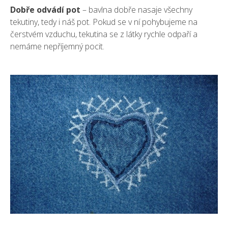
Dobře odvádí pot
– bavlna dobře nasaje všechny
tekutiny, tedy i náš pot. Pokud se v ní pohybujeme na
čerstvém vzduchu, tekutina se z látky rychle odpaří a
nemáme nepříjemný pocit.